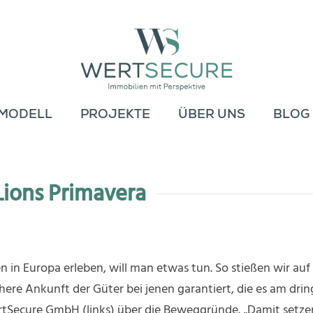
MODELL
PROJEKTE
ÜBER UNS
BLOG
Lions Primavera
en in Europa erleben, will man etwas tun. So stießen wir auf 
chere Ankunft der Güter bei jenen garantiert, die es am dri
ertSecure GmbH (links) über die Beweggründe. „Damit setzen